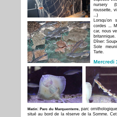
nursery (b
roussette, vi
...)
Lorsqu'on s
cordes ... M
car, nous ve
britannique.
Dîner: Soupe
Sole meuni
Tarte.
Mercredi 
:
, parc ornithologiqu
Matin
Parc du Marquenterre
situé au bord de la réserve de la Somme. Cet