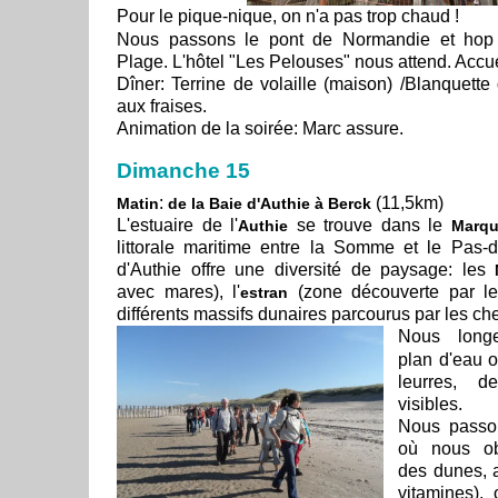
Pour le pique-nique, on n'a pas trop chaud !
Nous passons le pont de Normandie et hop !
Plage. L'hôtel "Les Pelouses" nous attend. Accu
Dîner: Terrine de volaille (maison) /Blanquett
aux fraises.
Animation de la soirée: Marc assure.
Dimanche 15
:
(11,5km)
Matin
de la Baie d'Authie à Berck
L'estuaire de l'
se trouve dans le
Authie
Marqu
littorale maritime entre la Somme et le Pas-
d'Authie offre une diversité de paysage: les
avec mares), l'
(zone découverte par le
estran
différents massifs dunaires parcourus par les ch
Nous long
plan d'eau 
leurres, d
visibles.
Nous passo
où nous ob
des dunes, a
vitamines),