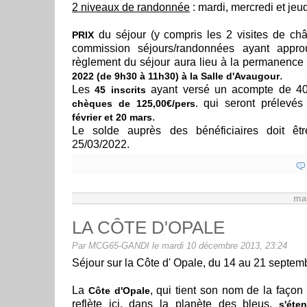
2 niveaux de randonnée
: mardi, mercredi et jeud
du séjour (y compris les 2 visites de ch
PRIX
commission séjours/randonnées ayant appro
règlement du séjour aura lieu à la permanenc
.
2022 (de 9h30 à 11h30) à la Salle d'Avaugour
Les
ayant versé un acompte de 40
45 inscrits
. qui seront prélevé
chèques de 125,00€/pers
.
février et 20 mars
Le solde auprès des bénéficiaires doit êt
25/03/2022.
ma
LA CÔTE D'OPALE
Par MCG65-GANDI le mardi 10 décembre 2013, 23:24
Séjour sur la Côte d' Opale, du 14 au 21 septem
La
, qui tient son nom de la façon
Côte d'Opale
reflète ici, dans la planète des bleus,
s'ét