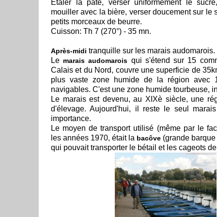
Étaler la pâte, verser uniformément le sucre
mouiller avec la bière, verser doucement sur le
petits morceaux de beurre.
Cuisson: Th 7 (270°) - 35 mn.
tranquille sur les marais audomarois.
Après-midi
Le
qui s'étend sur 15 com
marais audomarois
Calais et du Nord, couvre une superficie de 35km²
plus vaste zone humide de la région avec 
navigables. C'est une zone humide tourbeuse, i
Le marais est devenu, au XIXè siècle, une ré
d'élevage. Aujourd'hui, il reste le seul marais
importance.
Le moyen de transport utilisé (même par le fac
les années 1970, était la
(grande barque 
bacôve
qui pouvait transporter le bétail et les cageots d