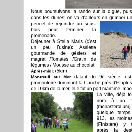
Nous poursuivons la rando sur la digue, pu
dans les dunes; on va d'ailleurs en grimper u
permet de rejoindre un sous-
bois pour terminer la
promenade.
Déjeuner à Stella Maris (c'est
un peu l'usine): Assiette
gourmande de gésiers et
magret /Tomates /Gratin de
légumes / Mousse au chocolat.
: (5km)
Après-midi
datant du 9è siècle, est 
Montreuil sur Mer
promontoire dominant la Canche près d'Etaples
de 10km de la mer, elle fut un port maritime impor
La ville, déjà fo
nom à un "pe
(monasteroliu
quelque temps 
913, les moin
(Finistère) y 
après la dest