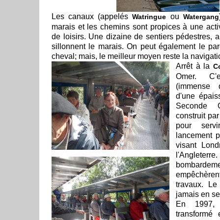
Les canaux (appelés
ou
Watringue
Watergang
marais et les chemins sont propices à une activ
de loisirs. Une dizaine de sentiers pédestres, 
sillonnent le marais. On peut également le par
cheval; mais, le meilleur moyen reste la navigatio
Arrêt à la
C
Omer. C'
(immense 
d'une épais
Seconde G
construit pa
pour ser
lancement p
visant Lon
l'Angleterre
bombardem
empêchèren
travaux. Le
jamais en se
En 1997, 
transformé