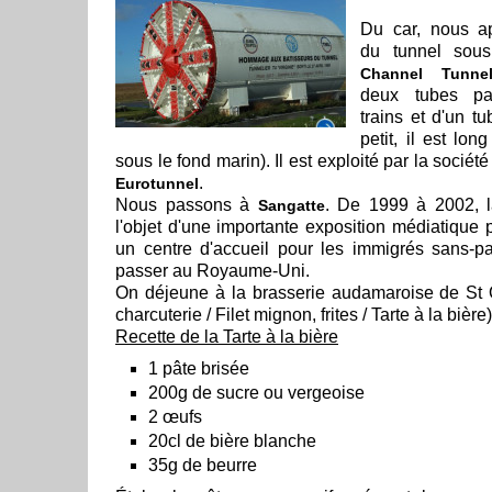
Du car, nous ap
du tunnel sou
Channel Tunne
deux tubes pa
trains et d'un t
petit, il est lo
sous le fond marin). Il est exploité par la sociét
.
Eurotunnel
Nous passons à
. De 1999 à 2002, 
Sangatte
l'objet d'une importante exposition médiatique 
un centre d'accueil pour les immigrés sans-p
passer au Royaume-Uni.
On déjeune à la brasserie audamaroise de St 
charcuterie / Filet mignon, frites / Tarte à la bière)
Recette de la Tarte à la bière
1 pâte brisée
200g de sucre ou vergeoise
2 œufs
20cl de bière blanche
35g de beurre