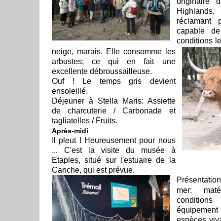
originaire
Highlands,
réclamant 
capable de
conditions le
neige, marais. Elle consomme les
arbustes; ce qui en fait une
excellente débroussailleuse.
Ouf ! Le temps gris devient
ensoleillé.
Déjeuner à Stella Maris: Assiette
de charcuterie / Carbonade et
tagliatelles / Fruits.
Après-midi
Il pleut ! Heureusement pour nous
... C'est la visite du musée à
Etaples, situé sur l'estuaire de la
Canche, qui est prévue.
Présentati
mer: matér
conditio
équipement
espèces viv