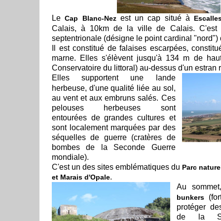
Le
est un cap situé à
Cap Blanc-Nez
Escalle
Calais, à 10km de la ville de Calais. C'est 
septentrionale (désigne le point cardinal "nord")
Il est constitué de falaises escarpées, constit
marne. Elles s'élèvent jusqu'à 134 m de hau
Conservatoire du littoral) au-dessus d'un estran 
Elles supportent une lande
herbeuse, d'une qualité liée au sol,
au vent et aux embruns salés. Ces
pelouses herbeuses sont
entourées de grandes cultures et
sont localement marquées par des
séquelles de guerre (cratères de
bombes de la Seconde Guerre
mondiale).
C'est un des sites emblématiques du
Parc nature
.
et Marais d'Opale
Au sommet,
(for
bunkers
protéger de
de la Se