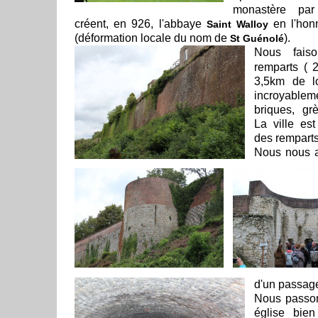
monastère p
créent, en 926, l'abbaye
en l'hon
Saint Walloy
(déformation locale du nom de
).
St Guénolé
Nous fais
remparts ( 
3,5km de lo
incroyablem
briques, grè
La ville est
des remparts
Nous nous a
d'un passage
Nous passon
église bien 