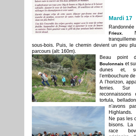
Mardi 17
Randonné
. N
Frieux
tranquille
sous-bois. Puis, le chemin devient un peu plu
parcours (alt: 160m).
Beau point 
et su
Boulonnais
dunes et, s
l'embouchure de
A l'horizon, app
ferries. Su
reconnaissons 
tortula, bellado
n'avons pa
Highlands.
Ne pas les 
bisons. L
race bov