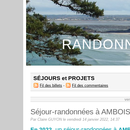
RANDONN
SÉJOURS et PROJETS
Fil des billets
-
Fil des commentaires
ven
Séjour-randonnées à AMBOI
Par Claire GUYON le vendredi 14 janvier 2022, 14:37
, un séjour-randonnées à
En 2022
AMB