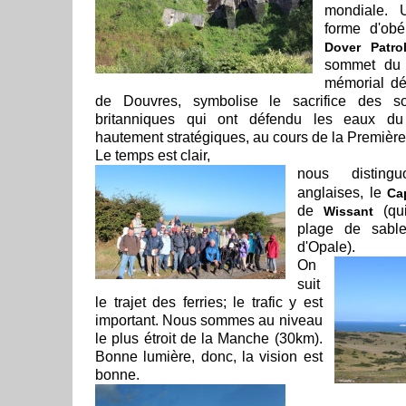
mondiale.
forme d'ob
Dover Patro
sommet du 
mémorial déd
de Douvres, symbolise le sacrifice des so
britanniques qui ont défendu les eaux d
hautement stratégiques, au cours de la Premièr
Le temps est clair,
nous disting
anglaises, le
Ca
de
(qui
Wissant
plage de sabl
d'Opale).
On
suit
le trajet des ferries; le trafic y est
important. Nous sommes au niveau
le plus étroit de la Manche (30km).
Bonne lumière, donc, la vision est
bonne.