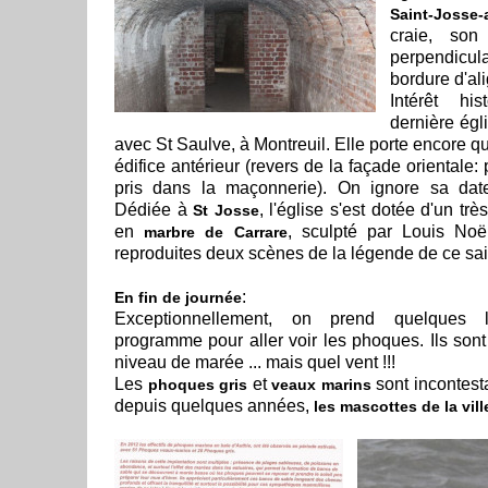
Saint-Josse-
craie, son
perpendicula
bordure d'al
Intérêt his
dernière égl
avec St Saulve, à Montreuil. Elle porte encore q
édifice antérieur (revers de la façade orientale:
pris dans la maçonnerie). On ignore sa date
Dédiée à
, l'église s'est dotée d'un tr
St Josse
en
, sculpté par Louis Noë
marbre de Carrare
reproduites deux scènes de la légende de ce sai
:
En fin de journée
Exceptionnellement, on prend quelques l
programme pour aller voir les phoques. Ils sont
niveau de marée ... mais quel vent !!!
Les
et
sont incontes
phoques gris
veaux marins
depuis quelques années,
les mascottes de la vil