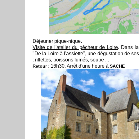
Déjeuner pique-nique.
Visite de l'atelier du pêcheur de Loire
. Dans l
"De la Loire à l'assiette", une dégustation de se
: rillettes, poissons fumés, soupe ...
: 16h30. Arrêt d'une heure à
Retour
SACHE