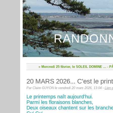
RANDONN
« Mercredi 25 février, le SOLEIL DOMINE ...
-
P
20 MARS 2026... C'est le pri
Par Claire GUYON le vendredi 20 mars 2026, 13:04 -
Lien 
Le printemps naît aujourd'hui.
Parmi les floraisons blanches,
Deux oiseaux chantent sur les branch