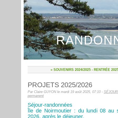
RANDONN
« SOUVENIRS 2024/2025
-
RENTRÉE 2025
PROJETS 2025/2026
Par Claire GUYON le mardi 19 août 2025, 07:10 -
SÉJOUR
permanent
Séjour-randonnées
Île de Noirmoutier : du lundi 08 au 
2026, après le déjeuner.