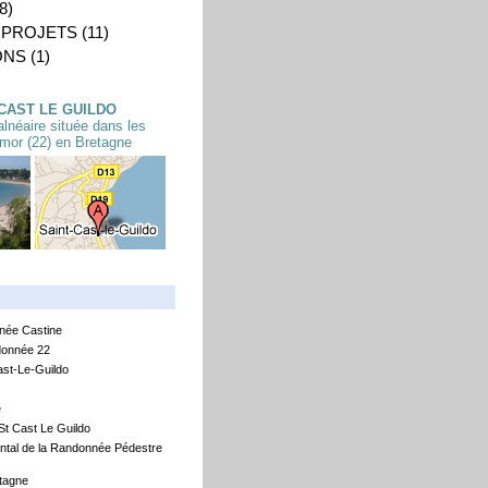
8)
 PROJETS
(11)
ONS
(1)
CAST LE GUILDO
néaire située dans les
mor (22) en Bretagne
née Castine
onnée 22
st-Le-Guildo
e
St Cast Le Guildo
tal de la Randonnée Pédestre
tagne