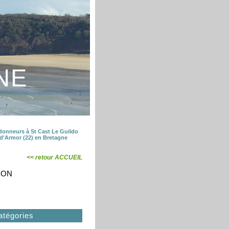
NE
donneurs à St Cast Le Guildo
 d'Armor (22) en Bretagne
<<
retour ACCUEIL
ION
atégories