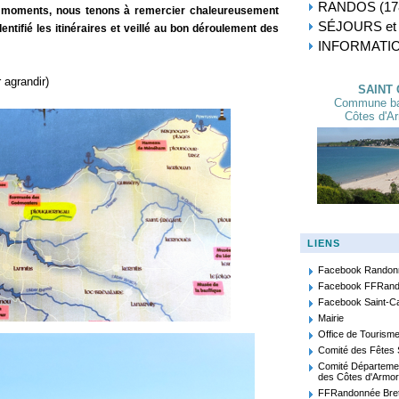
RANDOS
(17
 moments, nous tenons à remercier chaleureusement
SÉJOURS et
entifié les itinéraires et veillé au bon déroulement des
INFORMATI
 agrandir)
SAINT 
Commune bal
Côtes d'Ar
LIENS
Facebook Randon
Facebook FFRand
Facebook Saint-Ca
Mairie
Office de Tourism
Comité des Fêtes 
Comité Départemen
des Côtes d'Armor
FFRandonnée Bre