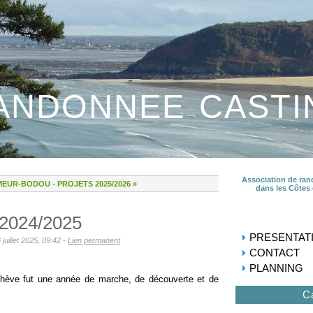
ANDONNEE CASTI
Association de ran
MEUR-BODOU
-
PROJETS 2025/2026 »
dans les Côtes
024/2025
PRESENTAT
uillet 2025, 09:42 -
Lien permanent
CONTACT
PLANNING
chève fut une année de marche, de découverte et de
C